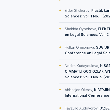
Eldor Shukurov,
Plastik kar
Sciences: Vol. 1 No. 1 (2
Shohida Oybekova,
ELEKT
on Legal Sciences: Vol. 2
Hulkar Olimjonova,
SUG‘UR
Conference on Legal Scien
Nodira Xudayqulova,
HISS
QIMMATLI QOG‘OZLAR A
Sciences: Vol. 1 No. 9 (2
Abbosjon Olimov,
KIBERJI
International Conference 
Fayzullo Xudoyorov,
O‘ZBE