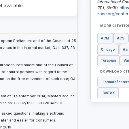
International Co
t available.
2
(1), 35-39.
http
zone.org/confer
MORE CITATI
ACM
ACS
ropean Parliament and of the Council of 25
ices in the internal market; OJ L 337, 23
Chicago
Har
Turabian
Va
European Parliament and of the Council of
DOWNLOAD CI
n of natural persons with regard to the
and on the free movement of such data; OJ
Endnote/Zoter
BibTeX
ent of 11 September 2014, MasterCard Inc.
ssion; C-382/12 P, EU:C:2014:2201.
 asked questions: making electronic
safer and easier for consumers.
r 2019