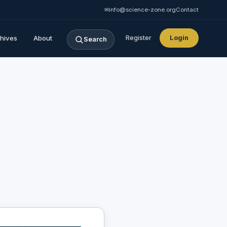
✉
info@science-zone.org
Contact
hives
About
Register
Login
Search