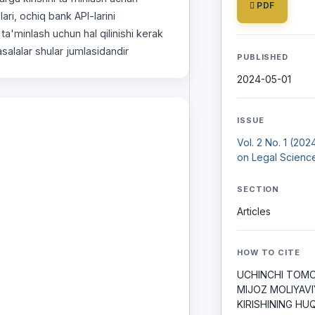
PDF
ari, ochiq bank API-larini
 ta'minlash uchun hal qilinishi kerak
salalar shular jumlasidandir
PUBLISHED
2024-05-01
ISSUE
Vol. 2 No. 1 (202
on Legal Scienc
SECTION
Articles
HOW TO CITE
UCHINCHI TOMO
MIJOZ MOLIYAV
KIRISHINING HUQ