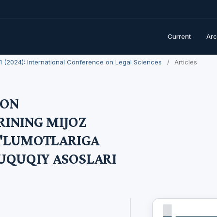
Current
Arc
. 1 (2024): International Conference on Legal Sciences
/
Articles
MON
INING MIJOZ
'LUMOTLARIGA
HUQUQIY ASOSLARI