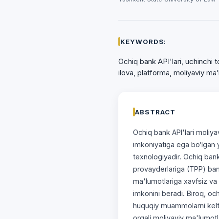
KEYWORDS:
Ochiq bank API'lari, uchinchi
ilova, platforma, moliyaviy ma’
ABSTRACT
Ochiq bank API'lari moliyav
imkoniyatiga ega bo‘lgan 
texnologiyadir. Ochiq bank
provayderlariga (TPP) ban
ma'lumotlariga xavfsiz va s
imkonini beradi. Biroq, och
huquqiy muammolarni keltir
orqali moliyaviy ma'lumotl