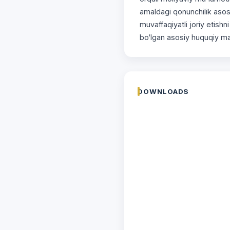
amaldagi qonunchilik asosl
muvaffaqiyatli joriy etishni
bo‘lgan asosiy huquqiy ma
DOWNLOADS