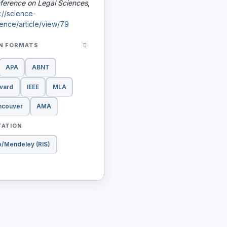
nference on Legal Sciences
,
s://science-
ence/article/view/79
ON FORMATS
APA
ABNT
vard
IEEE
MLA
ncouver
AMA
TATION
o/Mendeley (RIS)