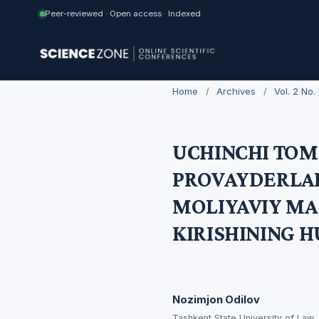
Peer-reviewed · Open access · Indexed
Home
/
Archives
/
Vol. 2 No
UCHINCHI TO
PROVAYDERLAR
MOLIYAVIY MA
KIRISHINING 
Nozimjon Odilov
Tashkent State University of Law