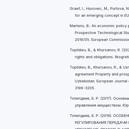
Graef, I., Husovec, M., Purtova, N
for an emerging concept in EU 
Martens, B.: An economic policy p
Prospective Technological St
2016/05. European Commission
Topildiev, B., & Khursanov, R. (2
rights and obligations. Ilkogret
Topildiev, B., Khursanov, R., & 
agreement Property and prospe
Uzbekistan. European Journal o
3199-3205.
Топилдиев, Б. Р. (2017). Основ
управления имуществом. Юрис
Топилдиев, Б. Р. (2019). ОС
РЕГУЛИРОВАНИЯ ПЕРЕДАЧИ