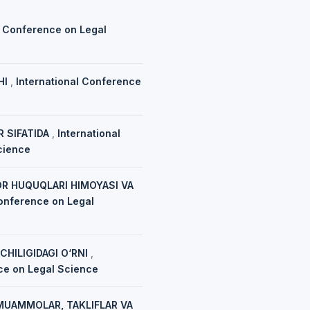
l Conference on Legal
HI
,
International Conference
 SIFATIDA
,
International
cience
R HUQUQLARI HIMOYASI VA
Conference on Legal
HILIGIDAGI O‘RNI
,
nce on Legal Science
 MUAMMOLAR, TAKLIFLAR VA