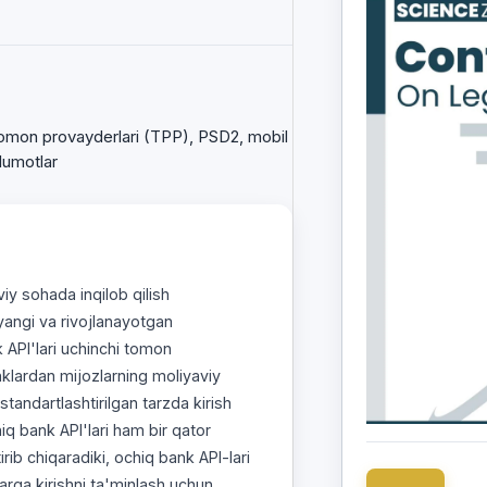
 tomon provayderlari (TPP), PSD2, mobil
lumotlar
iy sohada inqilob qilish
yangi va rivojlanayotgan
 API'lari uchinchi tomon
klardan mijozlarning moliyaviy
tandartlashtirilgan tarzda kirish
iq bank API'lari ham bir qator
ib chiqaradiki, ochiq bank API-lari
arga kirishni ta'minlash uchun