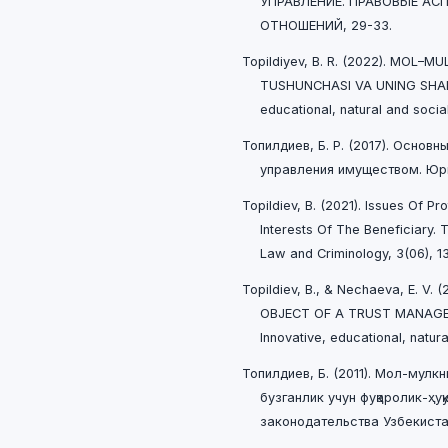
УПРАВЛЕНИЕ. ПРАВОВЫЕ АС
ОТНОШЕНИЙ, 29-33.
Topildiyev, B. R. (2022). MOL–
TUSHUNCHASI VA UNING SHAKLL
educational, natural and socia
Топилдиев, Б. Р. (2017). Основ
управления имуществом. Юрис
Topildiev, B. (2021). Issues Of P
Interests Of The Beneficiary. 
Law and Criminology, 3(06), 13
Topildiev, B., & Nechaeva, E. V
OBJECT OF A TRUST MANAGEM
Innovative, educational, natura
Топилдиев, Б. (2011). Мол-мул
бузганлик учун фуқаролик-ҳу
законодательства Узбекистана