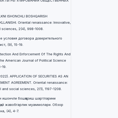
ПЕКТЫ РЕГУЛИРОВАНИЯ ОБЩЕСТВЕННЫХ
MULKNI ISHONCHLI BOSHQARISH
ANISHI. Oriental renaissance: Innovative,
l sciences, 2(4), 998-1008.
ные условия договора доверительного
т, (9), 15-19.
rotection And Enforcement Of The Rights And
The American Journal of Political Science
-19.
. (2022). APPLICATION OF SECURITIES AS AN
ENT AGREEMENT. Oriental renaissance:
l and social sciences, 2(1), 1197-1208.
кни ишончли бошқариш шартларини
қуқий жавобгарлик муаммолари. Обзор
, (4), 4-7.