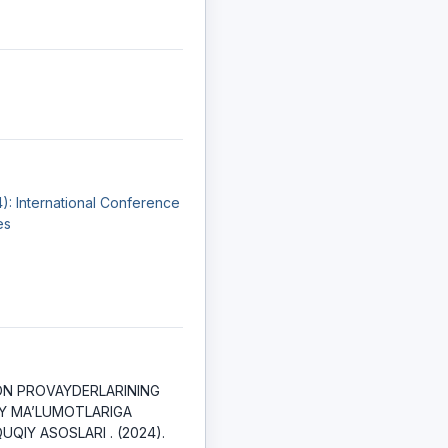
4): International Conference
es
N PROVAYDERLARINING
IY MA’LUMOTLARIGA
UQIY ASOSLARI . (2024).